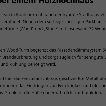
bei einem Holzhochhaus
-Jean in Bordeaux entstand der hybride Stadtbauste
verbindet. Neben dem sechsgeschossigen Parkhaus mi
äudetürme „Wood“ und „Stone“ mit insgesamt 72 Woh
en Wood-Turm begrenzt das Fassadendämmsystem St
r Brandausbreitung und sorgt zugleich für sehr gu
 und Kühlung benötigt wird.
d hier die Fensteranschlüsse: geschweißte Metallrahm
erhindern das Eindringen von Feuchtigkeit und gleiche
 So bleibt die Hülle dauerhaft dicht und funktional,