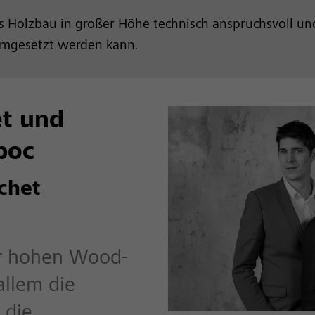
 Holzbau in großer Höhe technisch anspruchsvoll und
umgesetzt werden kann.
t und
boc
chet
r hohen Wood-
llem die
 die