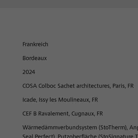
Frankreich
Bordeaux
2024
COSA Colboc Sachet architectures, Paris, FR
Icade, Issy les Moulineaux, FR
CEF B Ravalement, Cugnaux, FR
Wärmedämmverbundsystem (StoTherm), Anput
Seal Perfect), Putzoberfläche (StoSignature T