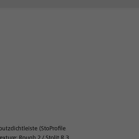
zdichtleiste (StoProfile
exture: Rough 2 / Stolit R 3