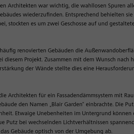
en Architekten war wichtig, die wahllosen Spuren al
ebäudes wiederzufinden. Entsprechend behielten sie
i, stockten es um zwei Geschosse auf und gestaltet
, häufig renovierten Gebäuden die Außenwandoberfläc
bei diesem Projekt. Zusammen mit dem Wunsch nac
stärkung der Wände stellte dies eine Herausforderu
die Architekten für ein Fassadendämmsystem mit Rau
bäude den Namen „Blair Garden“ einbrachte. Die Putz
nheit. Etwaige Unebenheiten im Untergrund können 
aue Putz bei wechselnden Lichtverhältnissen spannen
h das Gebäude optisch von der Umgebung ab.