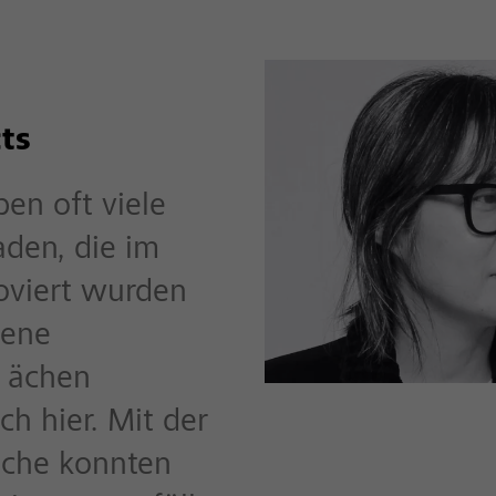
ts
en oft viele
aden, die im
noviert wurden
bene
 ächen
h hier. Mit der
äche konnten