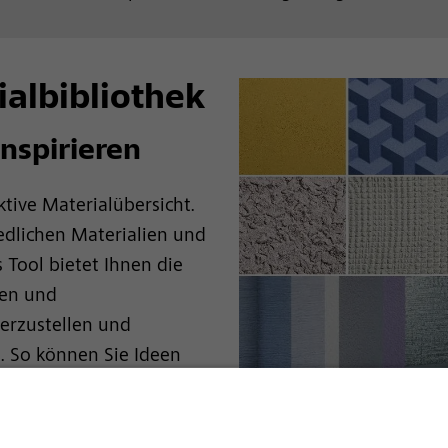
albibliothek
inspirieren
tive Materialübersicht.
edlichen Materialien und
 Tool bietet Ihnen die
ben und
erzustellen und
. So können Sie Ideen
 Ihres Gebäudes schnell
.