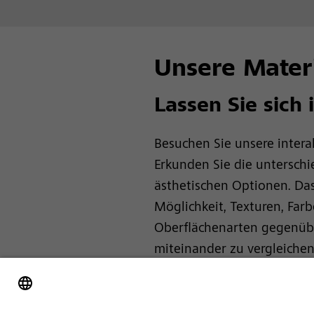
Unsere Materi
Lassen Sie sich 
Besuchen Sie unsere interak
Erkunden Sie die unterschi
ästhetischen Optionen. Das
Möglichkeit, Texturen, Far
Oberflächenarten gegenüb
miteinander zu vergleichen
für die Fassadengestaltung
visualisieren und umsetzen