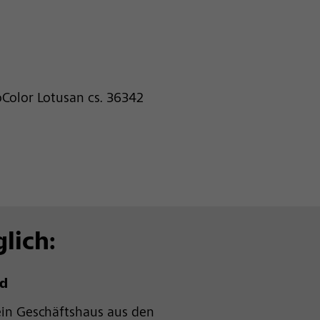
toColor Lotusan cs. 36342
lich:
nd
in Geschäftshaus aus den