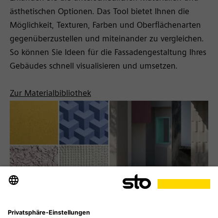
ästhetischen Optionen. Das Tool bietet Ihnen die
Möglichkeit, Texturen, Farben und Oberflächenarten
gegenüberzustellen und miteinander zu vergleichen.
So können Sie Ideen für die Fassadengestaltung Ihres
Gebäudes schnell visualisieren und umsetzen.
Zur Materialbibliothek