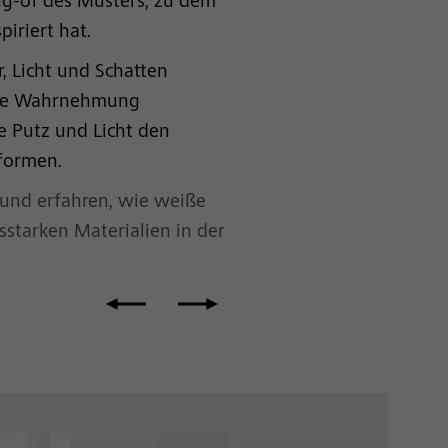
ng-of des Musters, zu dem
iriert hat.
r, Licht und Schatten
ie Wahrnehmung
e Putz und Licht den
formen.
 und erfahren, wie weiße
starken Materialien in der