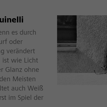
inelli
enn es durch
urf oder
g verändert
 ist wie Licht
er Glanz ohne
 den Meisten
ltet auch Weiß
rst im Spiel der