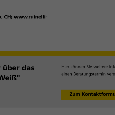
o, CH;
www.ruinelli-
 über das
Hier können Sie weitere In
einen Beratungstermin vere
 Weiß"
Zum Kontaktformu