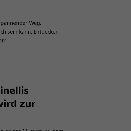
g spannender Weg.
ich sein kann.
Entdecken
en:
nellis
wird zur